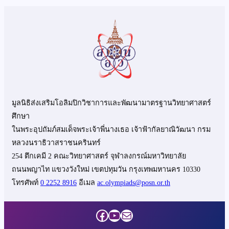
มูลนิธิส่งเสริมโอลิมปิกวิชาการและพัฒนามาตรฐานวิทยาศาสตร์
ศึกษา
ในพระอุปถัมภ์สมเด็จพระเจ้าพี่นางเธอ เจ้าฟ้ากัลยาณิวัฒนา กรม
หลวงนราธิวาสราชนครินทร์
254 ตึกเคมี 2 คณะวิทยาศาสตร์ จุฬาลงกรณ์มหาวิทยาลัย
ถนนพญาไท แขวงวังใหม่ เขตปทุมวัน กรุงเทพมหานคร 10330
โทรศัพท์
0 2252 8916
อีเมล
ac.olympiads@posn.or.th
Facebook
YouTube
Mail