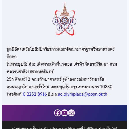
มูลนิธิส่งเสริมโอลิมปิกวิชาการและพัฒนามาตรฐานวิทยาศาสตร์
ศึกษา
ในพระอุปถัมภ์สมเด็จพระเจ้าพี่นางเธอ เจ้าฟ้ากัลยาณิวัฒนา กรม
หลวงนราธิวาสราชนครินทร์
254 ตึกเคมี 2 คณะวิทยาศาสตร์ จุฬาลงกรณ์มหาวิทยาลัย
ถนนพญาไท แขวงวังใหม่ เขตปทุมวัน กรุงเทพมหานคร 10330
โทรศัพท์
0 2252 8916
อีเมล
ac.olympiads@posn.or.th
Facebook
YouTube
Mail
นโยบายความเป็นส่วนตัว
|
นโยบายการใช้งานคุกกี้
| สถิติการเข้าชมเว็บไซต์