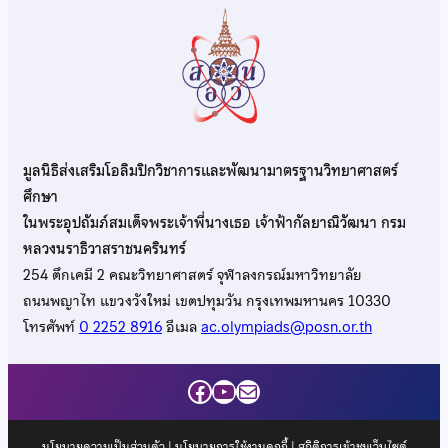
มูลนิธิส่งเสริมโอลิมปิกวิชาการและพัฒนามาตรฐานวิทยาศาสตร์
ศึกษา
ในพระอุปถัมภ์สมเด็จพระเจ้าพี่นางเธอ เจ้าฟ้ากัลยาณิวัฒนา กรม
หลวงนราธิวาสราชนครินทร์
254 ตึกเคมี 2 คณะวิทยาศาสตร์ จุฬาลงกรณ์มหาวิทยาลัย
ถนนพญาไท แขวงวังใหม่ เขตปทุมวัน กรุงเทพมหานคร 10330
โทรศัพท์
0 2252 8916
อีเมล
ac.olympiads@posn.or.th
Facebook
YouTube
Mail
นโยบายความเป็นส่วนตัว
|
นโยบายการใช้งานคุกกี้
| สถิติการเข้าชมเว็บไซต์