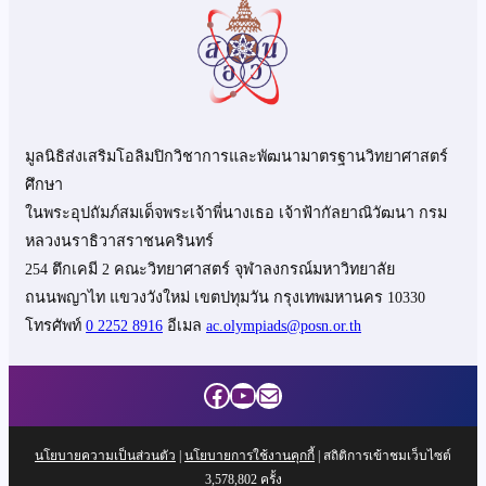
มูลนิธิส่งเสริมโอลิมปิกวิชาการและพัฒนามาตรฐานวิทยาศาสตร์
ศึกษา
ในพระอุปถัมภ์สมเด็จพระเจ้าพี่นางเธอ เจ้าฟ้ากัลยาณิวัฒนา กรม
หลวงนราธิวาสราชนครินทร์
254 ตึกเคมี 2 คณะวิทยาศาสตร์ จุฬาลงกรณ์มหาวิทยาลัย
ถนนพญาไท แขวงวังใหม่ เขตปทุมวัน กรุงเทพมหานคร 10330
โทรศัพท์
0 2252 8916
อีเมล
ac.olympiads@posn.or.th
Facebook
YouTube
Mail
นโยบายความเป็นส่วนตัว
|
นโยบายการใช้งานคุกกี้
| สถิติการเข้าชมเว็บไซต์
3,578,802
ครั้ง