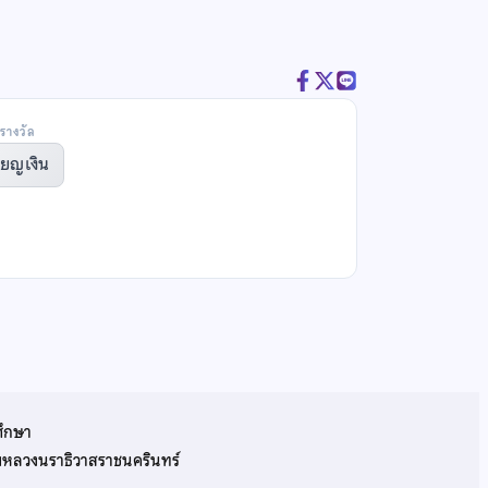
รางวัล
ียญเงิน
ศึกษา
รมหลวงนราธิวาสราชนครินทร์