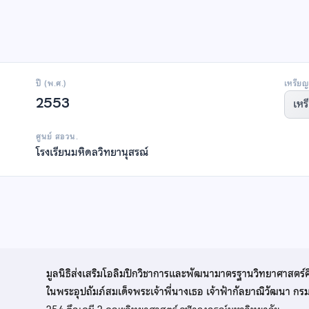
ปี (พ.ศ.)
เหรียญ
2553
เหร
ศูนย์ สอวน.
โรงเรียนมหิดลวิทยานุสรณ์
มูลนิธิส่งเสริมโอลิมปิกวิชาการและพัฒนามาตรฐานวิทยาศาสตร์
ในพระอุปถัมภ์สมเด็จพระเจ้าพี่นางเธอ เจ้าฟ้ากัลยาณิวัฒนา ก