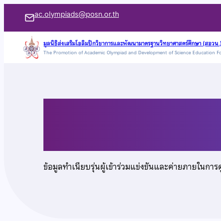
ข้าม
ac.olympiads@posn.or.th
ไป
ยัง
มูลนิธิส่งเสริมโอลิมปิกวิชาการและพัฒนามาตรฐานวิทยาศาสตร์ศึกษา (สอวน.
The Promotion of Academic Olympiad and Development of Science Education F
เนื้อหา
นายชล เตโชเรืองวิวัฒ
ข้อมูลทำเนียบรุ่นผู้เข้าร่วมแข่งขันและค่ายภายในการ