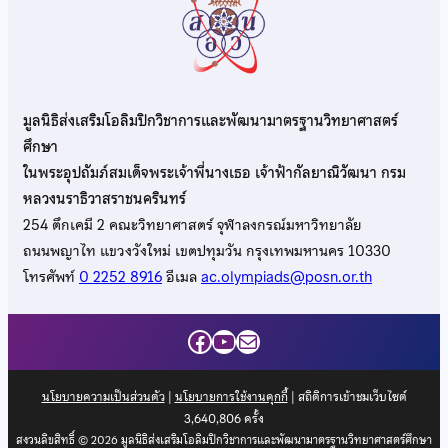
มูลนิธิส่งเสริมโอลิมปิกวิชาการและพัฒนามาตรฐานวิทยาศาสตร์
ศึกษา
ในพระอุปถัมภ์สมเด็จพระเจ้าพี่นางเธอ เจ้าฟ้ากัลยาณิวัฒนา กรม
หลวงนราธิวาสราชนครินทร์
254 ตึกเคมี 2 คณะวิทยาศาสตร์ จุฬาลงกรณ์มหาวิทยาลัย
ถนนพญาไท แขวงวังใหม่ เขตปทุมวัน กรุงเทพมหานคร 10330
โทรศัพท์
0 2252 8916
อีเมล
ac.olympiads@posn.or.th
Facebook
YouTube
Mail
นโยบายความเป็นส่วนตัว
|
นโยบายการใช้งานคุกกี้
| สถิติการเข้าชมเว็บไซต์
3,640,806
ครั้ง
สงวนลิขสิทธิ์ © 2026 มูลนิธิส่งเสริมโอลิมปิกวิชาการและพัฒนามาตรฐานวิทยาศาสตร์ศึกษา