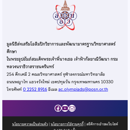
มูลนิธิส่งเสริมโอลิมปิกวิชาการและพัฒนามาตรฐานวิทยาศาสตร์
ศึกษา
ในพระอุปถัมภ์สมเด็จพระเจ้าพี่นางเธอ เจ้าฟ้ากัลยาณิวัฒนา กรม
หลวงนราธิวาสราชนครินทร์
254 ตึกเคมี 2 คณะวิทยาศาสตร์ จุฬาลงกรณ์มหาวิทยาลัย
ถนนพญาไท แขวงวังใหม่ เขตปทุมวัน กรุงเทพมหานคร 10330
โทรศัพท์
0 2252 8916
อีเมล
ac.olympiads@posn.or.th
Facebook
YouTube
Mail
นโยบายความเป็นส่วนตัว
|
นโยบายการใช้งานคุกกี้
| สถิติการเข้าชมเว็บไซต์