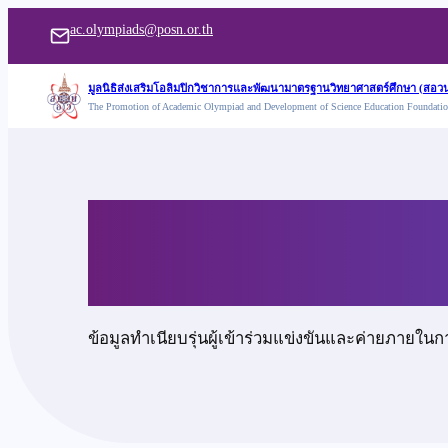
ข้าม
ac.olympiads@posn.or.th
ไป
ยัง
มูลนิธิส่งเสริมโอลิมปิกวิชาการและพัฒนามาตรฐานวิทยาศาสตร์ศึกษา (สอวน
The Promotion of Academic Olympiad and Development of Science Education Foundati
เนื้อหา
นายชิษณุพงศ์ จงมีพร
ข้อมูลทำเนียบรุ่นผู้เข้าร่วมแข่งขันและค่ายภายในก