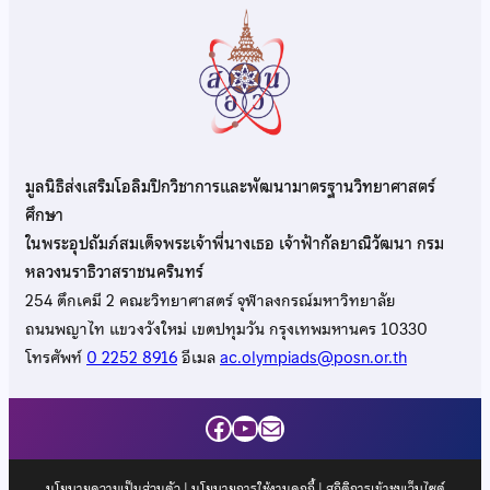
มูลนิธิส่งเสริมโอลิมปิกวิชาการและพัฒนามาตรฐานวิทยาศาสตร์
ศึกษา
ในพระอุปถัมภ์สมเด็จพระเจ้าพี่นางเธอ เจ้าฟ้ากัลยาณิวัฒนา กรม
หลวงนราธิวาสราชนครินทร์
254 ตึกเคมี 2 คณะวิทยาศาสตร์ จุฬาลงกรณ์มหาวิทยาลัย
ถนนพญาไท แขวงวังใหม่ เขตปทุมวัน กรุงเทพมหานคร 10330
โทรศัพท์
0 2252 8916
อีเมล
ac.olympiads@posn.or.th
Facebook
YouTube
Mail
นโยบายความเป็นส่วนตัว
|
นโยบายการใช้งานคุกกี้
| สถิติการเข้าชมเว็บไซต์