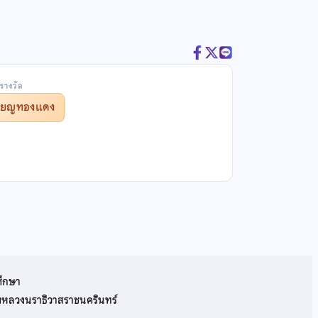
รางวัล
รียญทองแดง
ศึกษา
รมหลวงนราธิวาสราชนครินทร์