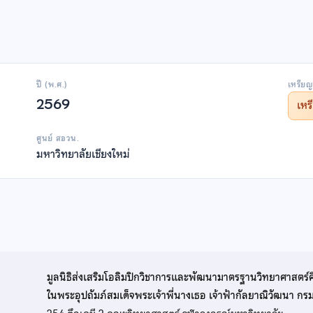
ปี (พ.ศ.)
เหรียญ
2569
เห
ศูนย์ สอวน.
มหาวิทยาลัยเชียงใหม่
มูลนิธิส่งเสริมโอลิมปิกวิชาการและพัฒนามาตรฐานวิทยาศาสตร์
ในพระอุปถัมภ์สมเด็จพระเจ้าพี่นางเธอ เจ้าฟ้ากัลยาณิวัฒนา ก