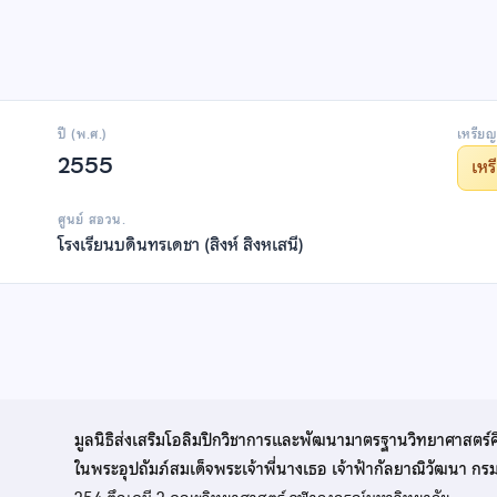
ปี (พ.ศ.)
เหรียญ
2555
เห
ศูนย์ สอวน.
โรงเรียนบดินทรเดชา (สิงห์ สิงหเสนี)
มูลนิธิส่งเสริมโอลิมปิกวิชาการและพัฒนามาตรฐานวิทยาศาสตร์
ในพระอุปถัมภ์สมเด็จพระเจ้าพี่นางเธอ เจ้าฟ้ากัลยาณิวัฒนา ก