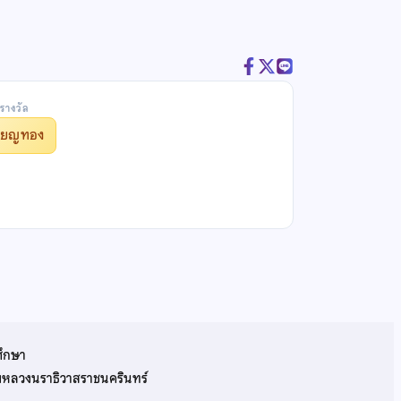
รางวัล
รียญทอง
ศึกษา
รมหลวงนราธิวาสราชนครินทร์