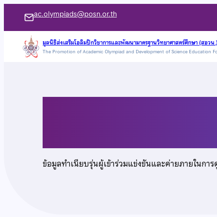
ข้าม
ac.olympiads@posn.or.th
ไป
ยัง
มูลนิธิส่งเสริมโอลิมปิกวิชาการและพัฒนามาตรฐานวิทยาศาสตร์ศึกษา (สอวน.
The Promotion of Academic Olympiad and Development of Science Education F
เนื้อหา
นายจิรัฐ แสงวงศ์วาณิ
ข้อมูลทำเนียบรุ่นผู้เข้าร่วมแข่งขันและค่ายภายในการ