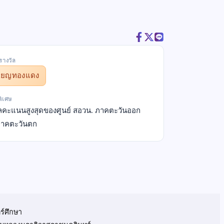
รางวัล
รียญทองแดง
พิเศษ
ัลคะแนนสูงสุดของศูนย์ สอวน. ภาคตะวันออก
าคตะวันตก
ร์ศึกษา