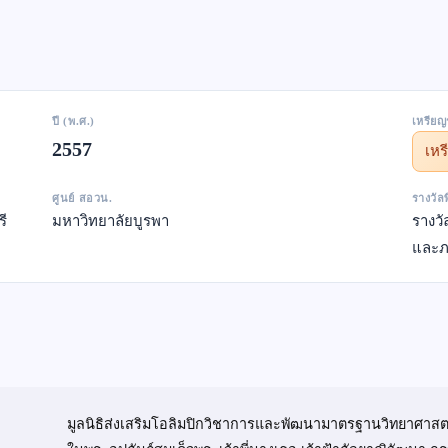
ปี (พ.ศ.)
เหรียญ
2557
เห
ศูนย์ สอวน.
รางวัล
ี
มหาวิทยาลัยบูรพา
รางว
และภ
มูลนิธิส่งเสริมโอลิมปิกวิชาการและพัฒนามาตรฐานวิทยาศาสต