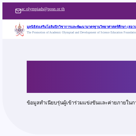
ข้าม
ac.olympiads@posn.or.th
ไป
ยัง
มูลนิธิส่งเสริมโอลิมปิกวิชาการและพัฒนามาตรฐานวิทยาศาสตร์ศึกษา (สอวน
The Promotion of Academic Olympiad and Development of Science Education Foundati
เนื้อหา
นายจิรายุ กลิ่นลำดว
ข้อมูลทำเนียบรุ่นผู้เข้าร่วมแข่งขันและค่ายภายในก