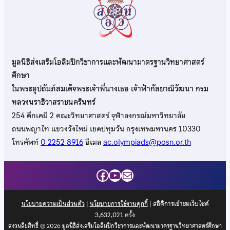
มูลนิธิส่งเสริมโอลิมปิกวิชาการและพัฒนามาตรฐานวิทยาศาสตร์
ศึกษา
ในพระอุปถัมภ์สมเด็จพระเจ้าพี่นางเธอ เจ้าฟ้ากัลยาณิวัฒนา กรม
หลวงนราธิวาสราชนครินทร์
254 ตึกเคมี 2 คณะวิทยาศาสตร์ จุฬาลงกรณ์มหาวิทยาลัย
ถนนพญาไท แขวงวังใหม่ เขตปทุมวัน กรุงเทพมหานคร 10330
โทรศัพท์
0 2252 8916
อีเมล
ac.olympiads@posn.or.th
Facebook
YouTube
Mail
นโยบายความเป็นส่วนตัว
|
นโยบายการใช้งานคุกกี้
| สถิติการเข้าชมเว็บไซต์
3,632,021
ครั้ง
สงวนลิขสิทธิ์ © 2026 มูลนิธิส่งเสริมโอลิมปิกวิชาการและพัฒนามาตรฐานวิทยาศาสตร์ศึกษา