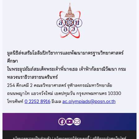
มูลนิธิส่งเสริมโอลิมปิกวิชาการและพัฒนามาตรฐานวิทยาศาสตร์
ศึกษา
ในพระอุปถัมภ์สมเด็จพระเจ้าพี่นางเธอ เจ้าฟ้ากัลยาณิวัฒนา กรม
หลวงนราธิวาสราชนครินทร์
254 ตึกเคมี 2 คณะวิทยาศาสตร์ จุฬาลงกรณ์มหาวิทยาลัย
ถนนพญาไท แขวงวังใหม่ เขตปทุมวัน กรุงเทพมหานคร 10330
โทรศัพท์
0 2252 8916
อีเมล
ac.olympiads@posn.or.th
Facebook
YouTube
Mail
นโยบายความเป็นส่วนตัว
|
นโยบายการใช้งานคุกกี้
| สถิติการเข้าชมเว็บไซต์