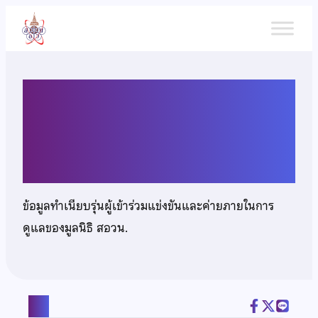
ข้าม
ไป
ยัง
เนื้อหา
เด็กชายชิณท์ณภัทร บดีศรี
สกุล
ข้อมูลทำเนียบรุ่นผู้เข้าร่วมแข่งขันและค่ายภายในการ
ดูแลของมูลนิธิ สอวน.
แชร์