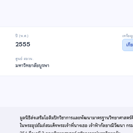
ปี (พ.ศ.)
เหรียญ
2555
เกี
ศูนย์ สอวน.
มหาวิทยาลัยบูรพา
มูลนิธิส่งเสริมโอลิมปิกวิชาการและพัฒนามาตรฐานวิทยาศาสตร์
ในพระอุปถัมภ์สมเด็จพระเจ้าพี่นางเธอ เจ้าฟ้ากัลยาณิวัฒนา ก