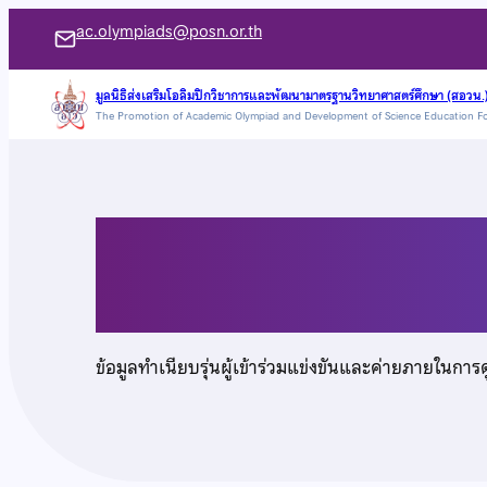
ข้าม
ac.olympiads@posn.or.th
ไป
ยัง
มูลนิธิส่งเสริมโอลิมปิกวิชาการและพัฒนามาตรฐานวิทยาศาสตร์ศึกษา (สอวน.
The Promotion of Academic Olympiad and Development of Science Education F
เนื้อหา
นายชินดนัย ทรงแสง
ข้อมูลทำเนียบรุ่นผู้เข้าร่วมแข่งขันและค่ายภายในการ