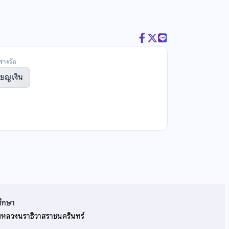
รางวัล
ียญเงิน
ศึกษา
รมหลวงนราธิวาสราชนครินทร์