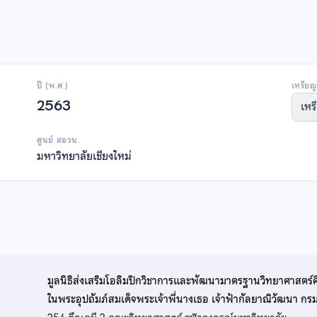
ปี (พ.ศ.)
เหรียญ
2563
เหร
ศูนย์ สอวน.
มหาวิทยาลัยเชียงใหม่
มูลนิธิส่งเสริมโอลิมปิกวิชาการและพัฒนามาตรฐานวิทยาศาสตร์
ในพระอุปถัมภ์สมเด็จพระเจ้าพี่นางเธอ เจ้าฟ้ากัลยาณิวัฒนา ก