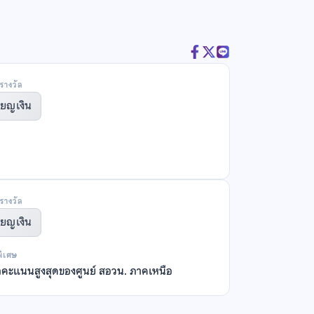
รางวัล
ียญเงิน
รางวัล
ียญเงิน
พิเศษ
ลคะแนนสูงสุดของศูนย์ สอวน. ภาคเหนือ