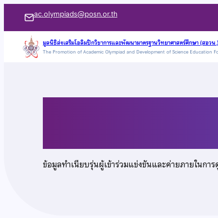
ข้าม
ac.olympiads@posn.or.th
ไป
ยัง
มูลนิธิส่งเสริมโอลิมปิกวิชาการและพัฒนามาตรฐานวิทยาศาสตร์ศึกษา (สอวน.
The Promotion of Academic Olympiad and Development of Science Education F
เนื้อหา
นายชานน จันทร์ภิวัฒน
ข้อมูลทำเนียบรุ่นผู้เข้าร่วมแข่งขันและค่ายภายในการ