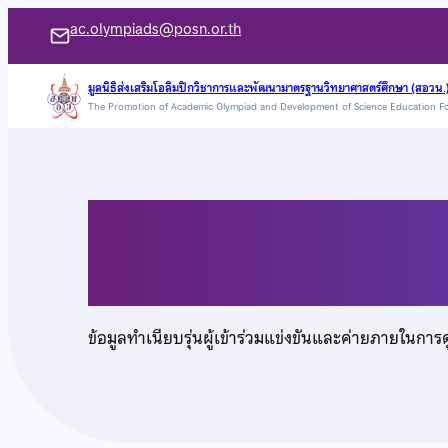
ข้าม
ac.olympiads@posn.or.th
ไป
ยัง
มูลนิธิส่งเสริมโอลิมปิกวิชาการและพัฒนามาตรฐานวิทยาศาสตร์ศึกษา (สอวน.
The Promotion of Academic Olympiad and Development of Science Education F
เนื้อหา
นายฌาน สานุกูล
ข้อมูลทำเนียบรุ่นผู้เข้าร่วมแข่งขันและค่ายภายในการ