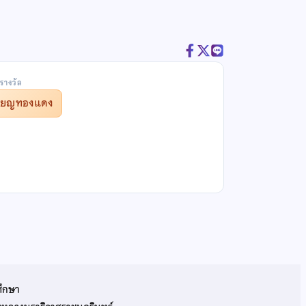
รางวัล
รียญทองแดง
ศึกษา