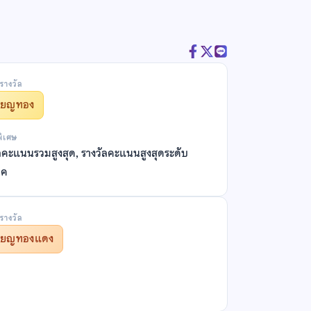
รางวัล
รียญทอง
พิเศษ
ลคะแนนรวมสูงสุด, รางวัลคะแนนสูงสุดระดับ
าค
รางวัล
รียญทองแดง