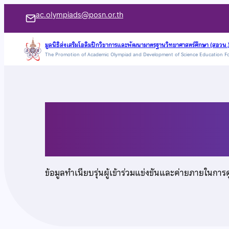
ข้าม
ac.olympiads@posn.or.th
ไป
ยัง
มูลนิธิส่งเสริมโอลิมปิกวิชาการและพัฒนามาตรฐานวิทยาศาสตร์ศึกษา (สอวน.
The Promotion of Academic Olympiad and Development of Science Education F
เนื้อหา
เด็กชายจักรกฤษณ์ นั
ข้อมูลทำเนียบรุ่นผู้เข้าร่วมแข่งขันและค่ายภายในการ