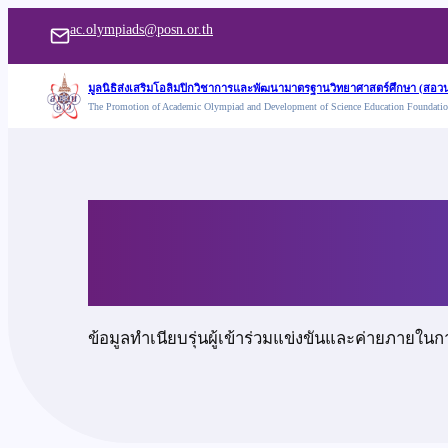
ข้าม
ac.olympiads@posn.or.th
ไป
ยัง
มูลนิธิส่งเสริมโอลิมปิกวิชาการและพัฒนามาตรฐานวิทยาศาสตร์ศึกษา (สอวน
The Promotion of Academic Olympiad and Development of Science Education Foundati
เนื้อหา
นายชัยวัฒน์ สายแก้ว
ข้อมูลทำเนียบรุ่นผู้เข้าร่วมแข่งขันและค่ายภายในก