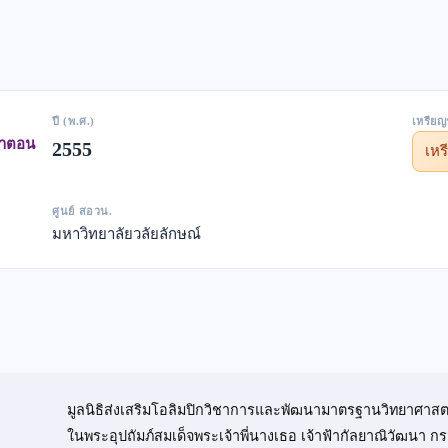
ปี (พ.ศ.)
เหรียญ
ษาตอน
2555
เห
ศูนย์ สอวน.
มหาวิทยาลัยวลัยลักษณ์
มูลนิธิส่งเสริมโอลิมปิกวิชาการและพัฒนามาตรฐานวิทยาศาสต
ในพระอุปถัมภ์สมเด็จพระเจ้าพี่นางเธอ เจ้าฟ้ากัลยาณิวัฒนา