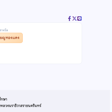
รางวัล
รียญทองแดง
ศึกษา
รมหลวงนราธิวาสราชนครินทร์