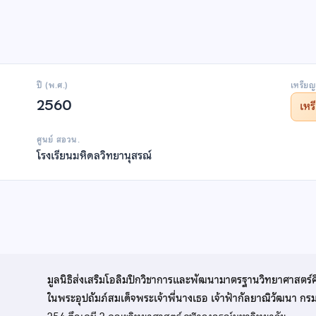
ปี (พ.ศ.)
เหรียญ
2560
เห
ศูนย์ สอวน.
โรงเรียนมหิดลวิทยานุสรณ์
มูลนิธิส่งเสริมโอลิมปิกวิชาการและพัฒนามาตรฐานวิทยาศาสตร์
ในพระอุปถัมภ์สมเด็จพระเจ้าพี่นางเธอ เจ้าฟ้ากัลยาณิวัฒนา ก