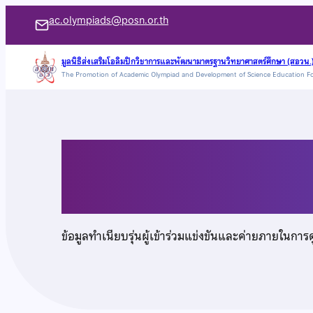
ข้าม
ac.olympiads@posn.or.th
ไป
ยัง
มูลนิธิส่งเสริมโอลิมปิกวิชาการและพัฒนามาตรฐานวิทยาศาสตร์ศึกษา (สอวน.
The Promotion of Academic Olympiad and Development of Science Education F
เนื้อหา
นายชัยพัฒนา จันทร
ข้อมูลทำเนียบรุ่นผู้เข้าร่วมแข่งขันและค่ายภายในการ