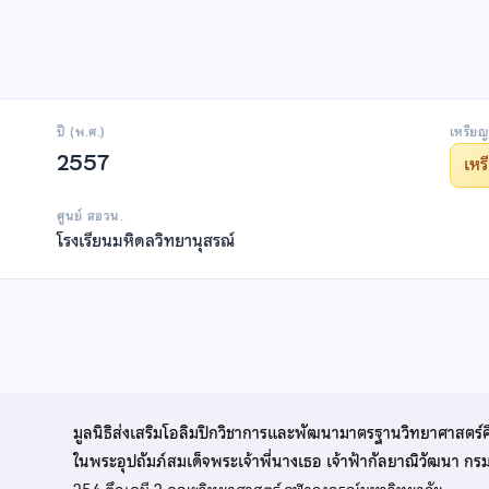
ปี (พ.ศ.)
เหรียญ
2557
เห
ศูนย์ สอวน.
โรงเรียนมหิดลวิทยานุสรณ์
มูลนิธิส่งเสริมโอลิมปิกวิชาการและพัฒนามาตรฐานวิทยาศาสตร์
ในพระอุปถัมภ์สมเด็จพระเจ้าพี่นางเธอ เจ้าฟ้ากัลยาณิวัฒนา ก