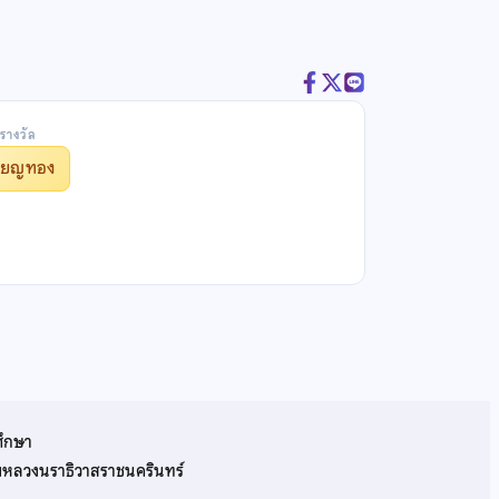
รางวัล
รียญทอง
ศึกษา
รมหลวงนราธิวาสราชนครินทร์