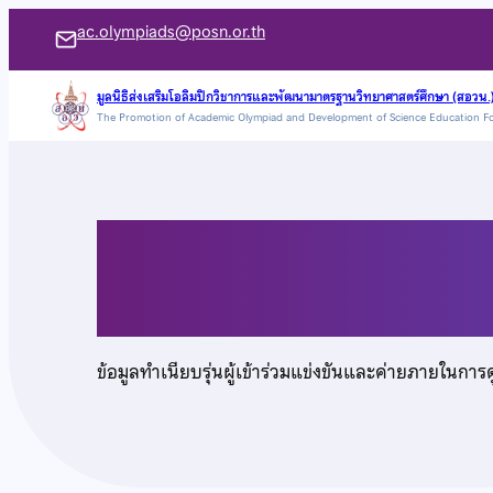
ข้าม
ac.olympiads@posn.or.th
ไป
ยัง
มูลนิธิส่งเสริมโอลิมปิกวิชาการและพัฒนามาตรฐานวิทยาศาสตร์ศึกษา (สอวน.
The Promotion of Academic Olympiad and Development of Science Education F
เนื้อหา
นายชัชพล ศรีเจริญสุข
ข้อมูลทำเนียบรุ่นผู้เข้าร่วมแข่งขันและค่ายภายในการ