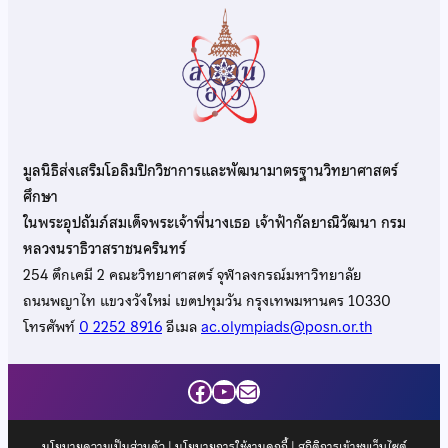
มูลนิธิส่งเสริมโอลิมปิกวิชาการและพัฒนามาตรฐานวิทยาศาสตร์
ศึกษา
ในพระอุปถัมภ์สมเด็จพระเจ้าพี่นางเธอ เจ้าฟ้ากัลยาณิวัฒนา กรม
หลวงนราธิวาสราชนครินทร์
254 ตึกเคมี 2 คณะวิทยาศาสตร์ จุฬาลงกรณ์มหาวิทยาลัย
ถนนพญาไท แขวงวังใหม่ เขตปทุมวัน กรุงเทพมหานคร 10330
โทรศัพท์
0 2252 8916
อีเมล
ac.olympiads@posn.or.th
Facebook
YouTube
Mail
นโยบายความเป็นส่วนตัว
|
นโยบายการใช้งานคุกกี้
| สถิติการเข้าชมเว็บไซต์