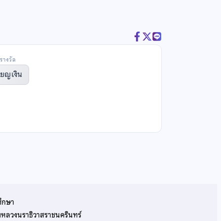
รางวัล
ียญเงิน
ศึกษา
รมหลวงนราธิวาสราชนครินทร์