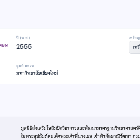
ปี (พ.ศ.)
เหรียญ
าตอน
2555
เหร
ศูนย์ สอวน.
มหาวิทยาลัยเชียงใหม่
มูลนิธิส่งเสริมโอลิมปิกวิชาการและพัฒนามาตรฐานวิทยาศาสตร์
ในพระอุปถัมภ์สมเด็จพระเจ้าพี่นางเธอ เจ้าฟ้ากัลยาณิวัฒนา ก