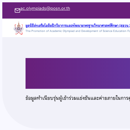
ข้าม
ac.olympiads@posn.or.th
ไป
ยัง
มูลนิธิส่งเสริมโอลิมปิกวิชาการและพัฒนามาตรฐานวิทยาศาสตร์ศึกษา (สอวน.
The Promotion of Academic Olympiad and Development of Science Education F
เนื้อหา
นายบรรณวิชญ์ พิมพาน
ข้อมูลทำเนียบรุ่นผู้เข้าร่วมแข่งขันและค่ายภายในการ