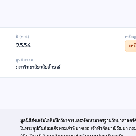
ปี (พ.ศ.)
เหรียญ
2554
เห
ศูนย์ สอวน.
มหาวิทยาลัยวลัยลักษณ์
มูลนิธิส่งเสริมโอลิมปิกวิชาการและพัฒนามาตรฐานวิทยาศาสตร์
ในพระอุปถัมภ์สมเด็จพระเจ้าพี่นางเธอ เจ้าฟ้ากัลยาณิวัฒนา ก