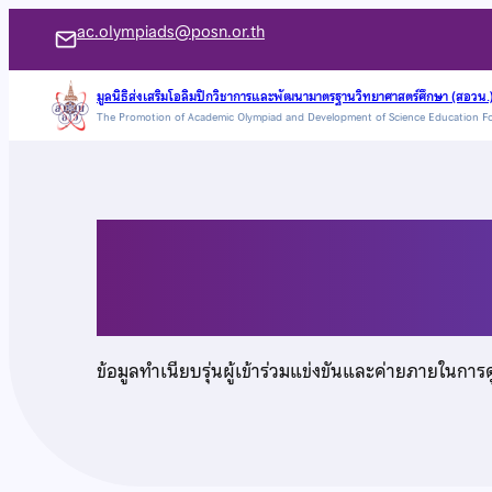
ข้าม
ac.olympiads@posn.or.th
ไป
ยัง
มูลนิธิส่งเสริมโอลิมปิกวิชาการและพัฒนามาตรฐานวิทยาศาสตร์ศึกษา (สอวน.
The Promotion of Academic Olympiad and Development of Science Education F
เนื้อหา
นางสาวบัณฑิตา แกล้
ข้อมูลทำเนียบรุ่นผู้เข้าร่วมแข่งขันและค่ายภายในการ