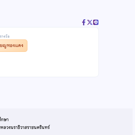
รางวัล
รียญทองแดง
ศึกษา
รมหลวงนราธิวาสราชนครินทร์