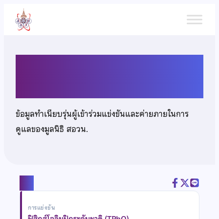
ข้าม
ไป
ยัง
เนื้อหา
นายอานนท์ อ๋องสกุล
ข้อมูลทำเนียบรุ่นผู้เข้าร่วมแข่งขันและค่ายภายในการ
ดูแลของมูลนิธิ สอวน.
แชร์
การแข่งขัน
ฟิสิกส์โอลิมปิกระดับชาติ (TPhO)