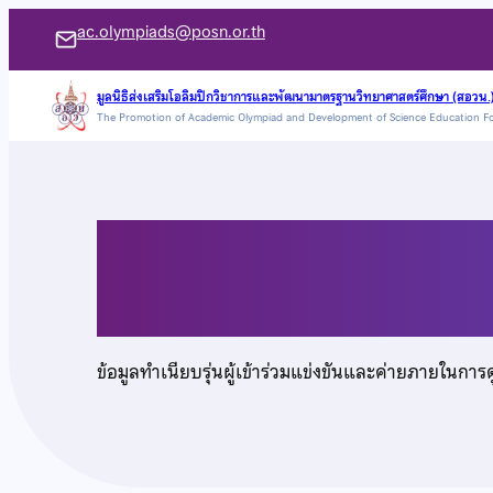
ข้าม
ac.olympiads@posn.or.th
ไป
ยัง
มูลนิธิส่งเสริมโอลิมปิกวิชาการและพัฒนามาตรฐานวิทยาศาสตร์ศึกษา (สอวน.
The Promotion of Academic Olympiad and Development of Science Education F
เนื้อหา
นตท.อัครพล ชูประสูต
ข้อมูลทำเนียบรุ่นผู้เข้าร่วมแข่งขันและค่ายภายในการ