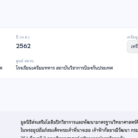
ปี (พ.ศ.)
เหรียญ
2562
เหร
ศูนย์ สอวน.
ทศ
โรงเรียนเตรียมทหาร สถาบันวิชาการป้องกันประเทศ
มูลนิธิส่งเสริมโอลิมปิกวิชาการและพัฒนามาตรฐานวิทยาศาสตร์
ในพระอุปถัมภ์สมเด็จพระเจ้าพี่นางเธอ เจ้าฟ้ากัลยาณิวัฒนา ก