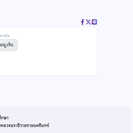
รางวัล
ียญเงิน
ศึกษา
รมหลวงนราธิวาสราชนครินทร์