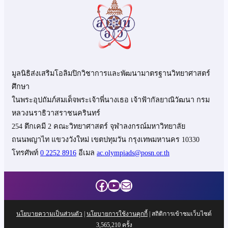
มูลนิธิส่งเสริมโอลิมปิกวิชาการและพัฒนามาตรฐานวิทยาศาสตร์
ศึกษา
ในพระอุปถัมภ์สมเด็จพระเจ้าพี่นางเธอ เจ้าฟ้ากัลยาณิวัฒนา กรม
หลวงนราธิวาสราชนครินทร์
254 ตึกเคมี 2 คณะวิทยาศาสตร์ จุฬาลงกรณ์มหาวิทยาลัย
ถนนพญาไท แขวงวังใหม่ เขตปทุมวัน กรุงเทพมหานคร 10330
โทรศัพท์
0 2252 8916
อีเมล
ac.olympiads@posn.or.th
Facebook
YouTube
Mail
นโยบายความเป็นส่วนตัว
|
นโยบายการใช้งานคุกกี้
| สถิติการเข้าชมเว็บไซต์
3,565,210
ครั้ง