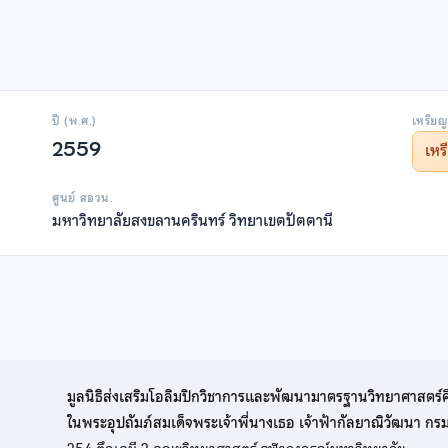
ปี (พ.ศ.)
เหรียญ
2559
เห
ศูนย์ สอวน.
มหาวิทยาลัยสงขลานครินทร์ วิทยาเขตปัตตานี
มูลนิธิส่งเสริมโอลิมปิกวิชาการและพัฒนามาตรฐานวิทยาศาสตร์
ในพระอุปถัมภ์สมเด็จพระเจ้าพี่นางเธอ เจ้าฟ้ากัลยาณิวัฒนา ก