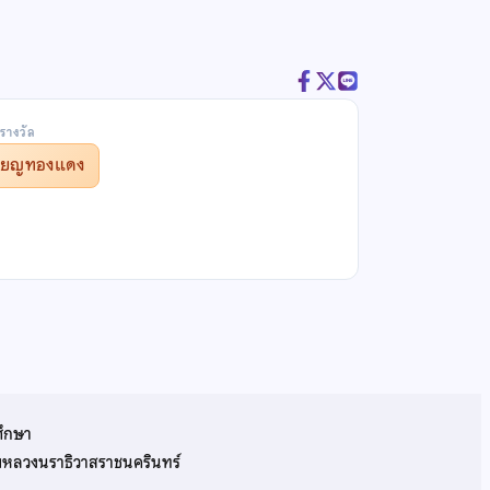
รางวัล
รียญทองแดง
ศึกษา
รมหลวงนราธิวาสราชนครินทร์