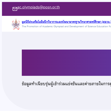
ข้าม
ac.olympiads@posn.or.th
ไป
ยัง
มูลนิธิส่งเสริมโอลิมปิกวิชาการและพัฒนามาตรฐานวิทยาศาสตร์ศึกษา (สอวน.
The Promotion of Academic Olympiad and Development of Science Education F
เนื้อหา
นายไตรวัชร อินทรวงศ
ข้อมูลทำเนียบรุ่นผู้เข้าร่วมแข่งขันและค่ายภายในการ