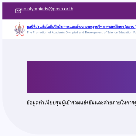
ข้าม
ac.olympiads@posn.or.th
ไป
ยัง
มูลนิธิส่งเสริมโอลิมปิกวิชาการและพัฒนามาตรฐานวิทยาศาสตร์ศึกษา (สอวน.
The Promotion of Academic Olympiad and Development of Science Education F
เนื้อหา
นายไพโรจน์ เจริญศรี
ข้อมูลทำเนียบรุ่นผู้เข้าร่วมแข่งขันและค่ายภายในการ