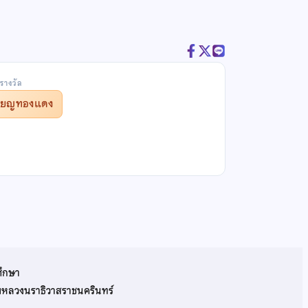
รางวัล
รียญทองแดง
ศึกษา
รมหลวงนราธิวาสราชนครินทร์