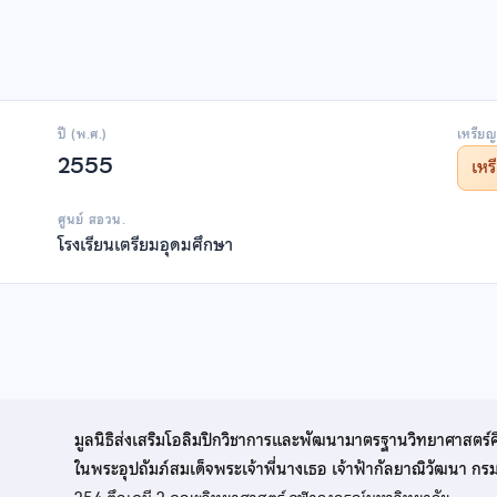
ปี (พ.ศ.)
เหรียญ
2555
เห
ศูนย์ สอวน.
โรงเรียนเตรียมอุดมศึกษา
มูลนิธิส่งเสริมโอลิมปิกวิชาการและพัฒนามาตรฐานวิทยาศาสตร์
ในพระอุปถัมภ์สมเด็จพระเจ้าพี่นางเธอ เจ้าฟ้ากัลยาณิวัฒนา ก