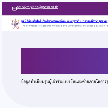
ข้าม
ac.olympiads@posn.or.th
ไป
ยัง
มูลนิธิส่งเสริมโอลิมปิกวิชาการและพัฒนามาตรฐานวิทยาศาสตร์ศึกษา (สอวน.
The Promotion of Academic Olympiad and Development of Science Education F
เนื้อหา
นางสาวแทนขวัญ ปิ่น
ข้อมูลทำเนียบรุ่นผู้เข้าร่วมแข่งขันและค่ายภายในการ