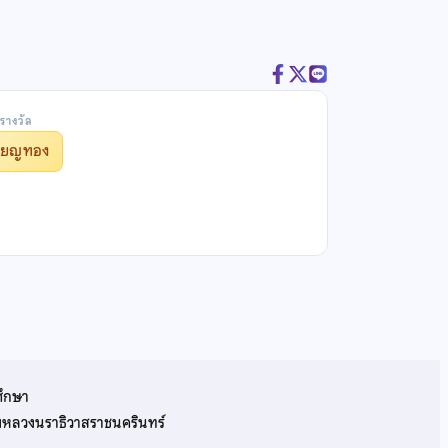
รางวัล
รียญทอง
ศึกษา
รมหลวงนราธิวาสราชนครินทร์