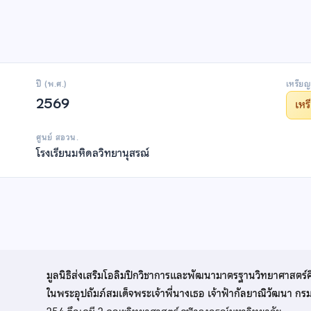
ปี (พ.ศ.)
เหรียญ
2569
เห
ศูนย์ สอวน.
โรงเรียนมหิดลวิทยานุสรณ์
มูลนิธิส่งเสริมโอลิมปิกวิชาการและพัฒนามาตรฐานวิทยาศาสตร์
ในพระอุปถัมภ์สมเด็จพระเจ้าพี่นางเธอ เจ้าฟ้ากัลยาณิวัฒนา ก