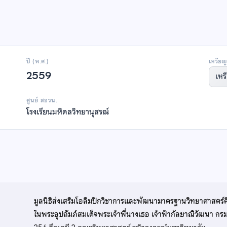
ปี (พ.ศ.)
เหรียญ
2559
เหร
ศูนย์ สอวน.
โรงเรียนมหิดลวิทยานุสรณ์
มูลนิธิส่งเสริมโอลิมปิกวิชาการและพัฒนามาตรฐานวิทยาศาสตร์
ในพระอุปถัมภ์สมเด็จพระเจ้าพี่นางเธอ เจ้าฟ้ากัลยาณิวัฒนา ก