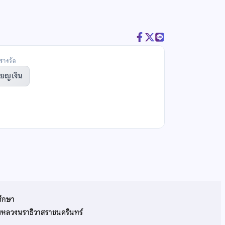
รางวัล
ียญเงิน
ศึกษา
รมหลวงนราธิวาสราชนครินทร์