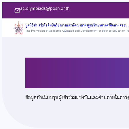
ข้าม
ac.olympiads@posn.or.th
ไป
ยัง
มูลนิธิส่งเสริมโอลิมปิกวิชาการและพัฒนามาตรฐานวิทยาศาสตร์ศึกษา (สอวน.
The Promotion of Academic Olympiad and Development of Science Education F
เนื้อหา
นายแทนไท ทับเที่ยง
ข้อมูลทำเนียบรุ่นผู้เข้าร่วมแข่งขันและค่ายภายในการ