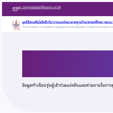
ข้าม
ac.olympiads@posn.or.th
ไป
ยัง
มูลนิธิส่งเสริมโอลิมปิกวิชาการและพัฒนามาตรฐานวิทยาศาสตร์ศึกษา (สอวน.
The Promotion of Academic Olympiad and Development of Science Education F
เนื้อหา
นางสาวสุจิตรา ทองท
ข้อมูลทำเนียบรุ่นผู้เข้าร่วมแข่งขันและค่ายภายในการ