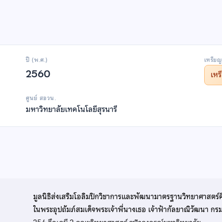
ปี (พ.ศ.)
เหรียญ
2560
เห
ศูนย์ สอวน.
มหาวิทยาลัยเทคโนโลยีสุรนารี
มูลนิธิส่งเสริมโอลิมปิกวิชาการและพัฒนามาตรฐานวิทยาศาสตร์
ในพระอุปถัมภ์สมเด็จพระเจ้าพี่นางเธอ เจ้าฟ้ากัลยาณิวัฒนา ก