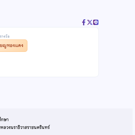
รางวัล
รียญทองแดง
ศึกษา
รมหลวงนราธิวาสราชนครินทร์