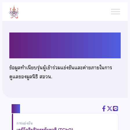
ข้าม
ไป
ยัง
เนื้อหา
นายชุติพนธ์ บุญนำมา
ข้อมูลทำเนียบรุ่นผู้เข้าร่วมแข่งขันและค่ายภายในการ
ดูแลของมูลนิธิ สอวน.
แชร์
การแข่งขัน
เคมีโอลิมปิกระดับชาติ (TChO)